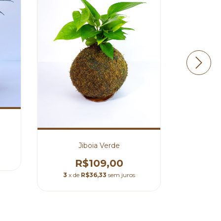
⁠Jiboia Verde
Cacto 
R$109,00
3
x de
R$36,33
sem juros
3
x de