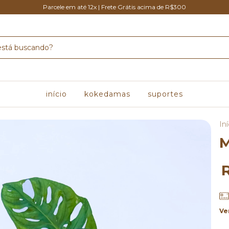
Parcele em até 12x | Frete Grátis acima de R$300
início
kokedamas
suportes
Iní
⁠
Ve