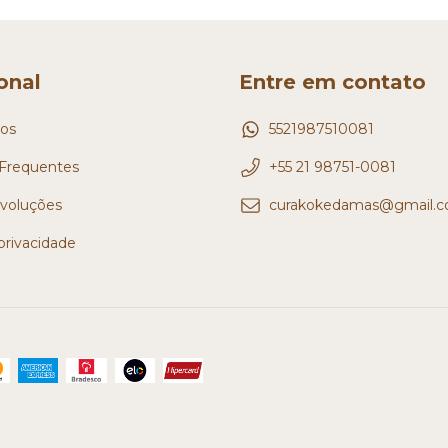
ional
Entre em contato
os
5521987510081
Frequentes
+55 21 98751-0081
evoluções
curakokedamas@gmail.
 privacidade