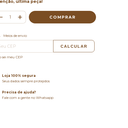
enção, última peça!
ALTERAR CEP
regas para o CEP:
Meios de envio
CALCULAR
o sei meu CEP
Loja 100% segura
Seus dados sempre protejidos
Precisa de ajuda?
Fale com a gente no Whatsapp