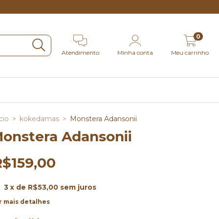
0
Atendimento
Minha conta
Meu carrinho
cio
>
kokedamas
>
⁠Monstera Adansonii
Monstera Adansonii
R$159,00
3
x de
R$53,00
sem juros
r mais detalhes