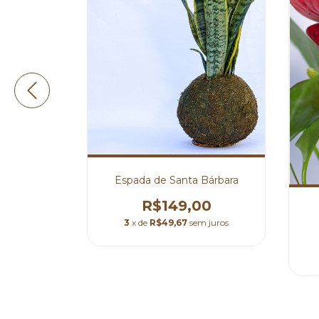
 G
⁠Espada de Santa Bárbara
0
R$149,00
m juros
3
x de
R$49,67
sem juros