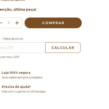
enção, última peça!
ALTERAR CEP
regas para o CEP:
Meios de envio
CALCULAR
o sei meu CEP
Loja 100% segura
Seus dados sempre protejidos
Precisa de ajuda?
Fale com a gente no Whatsapp