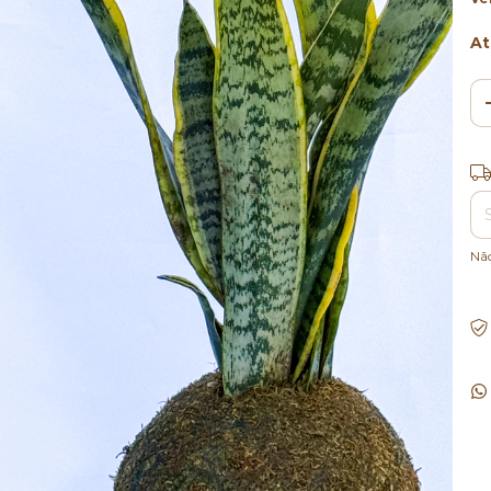
At
Ent
Nã