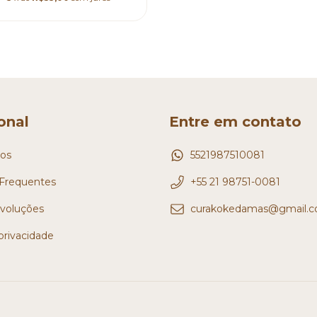
ional
Entre em contato
os
5521987510081
Frequentes
+55 21 98751-0081
evoluções
curakokedamas@gmail.
 privacidade