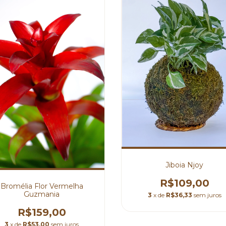
⁠Jiboia Njoy
R$109,00
Bromélia Flor Vermelha
Guzmania
3
x de
R$36,33
sem juros
R$159,00
3
x de
R$53,00
sem juros