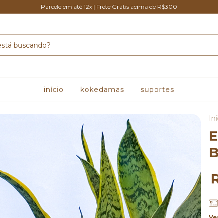
Parcele em até 12x | Frete Grátis acima de R$300
início
kokedamas
suportes
Iní
⁠
B
Ve