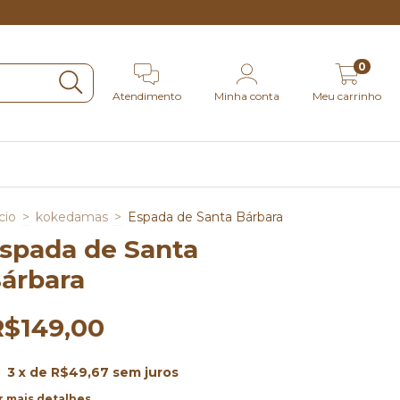
0
Atendimento
Minha conta
Meu carrinho
cio
>
kokedamas
>
⁠Espada de Santa Bárbara
Espada de Santa
árbara
R$149,00
3
x de
R$49,67
sem juros
r mais detalhes