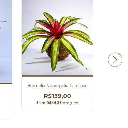
Bromélia Neoregelia Carolinae
R$139,00
3
x de
R$46,33
sem juros
⁠Ma
R
3
x de