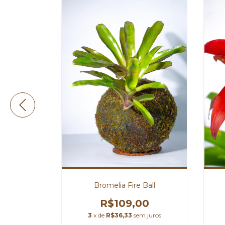
e Fadas
⁠Bromelia Fire Ball
0
R$109,00
m juros
3
x de
R$36,33
sem juros